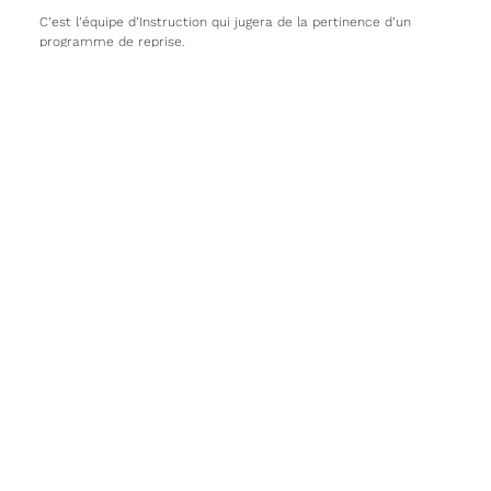
C’est l’équipe d’Instruction qui jugera de la pertinence d’un
programme de reprise.
Pour les pilotes brevetés
Afin de répondre à l’obligation de moyens pour assurer la
sécurité des vols, la Commission Prévention et Sécurité a opté
pour un réentraînement systématique de tous les pilotes
brevetés, quelle que soit leur expérience antérieure.
Ce réentraînement sera d’au moins 30 minutes de vol avec
instructeur, ou d’avantage si le pilote le souhaite.
Le coût des 30 minutes d’Instruction sera reversée sur les
comptes pilotes dans les prochains mois.
Avant d’effectuer ce vol avec instructeur, le pilote devra suivre
un briefing en « e-learning », en se connectant à l’adresse
suivante :
https://prezi.com/view/Kn3OGAHL0k3482izGjqm/
Chaque pilote aura également la possibilité de contacter notre
Officier de Sécurité des Vols, Lionel HILLAERT,
au 07.68.66.74.14.