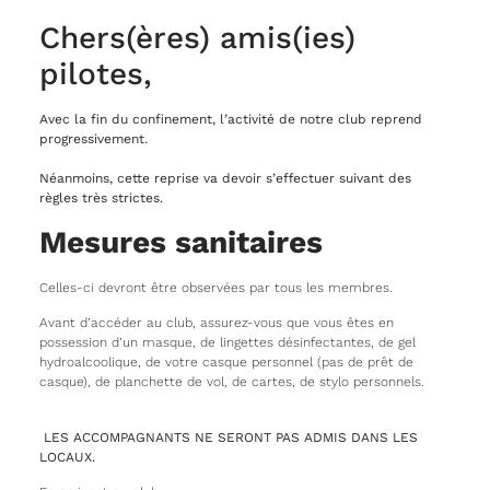
Chers(ères) amis(ies)
pilotes,
Avec la fin du confinement, l’activité de notre club reprend
progressivement.
RETOUR AUX NEWS
Néanmoins, cette reprise va devoir s’effectuer suivant des
règles très strictes.
Mesures sanitaires
Celles-ci devront être observées par tous les membres.
Avant d’accéder au club, assurez-vous que vous êtes en
possession d’un masque, de lingettes désinfectantes, de gel
hydroalcoolique, de votre casque personnel (pas de prêt de
casque), de planchette de vol, de cartes, de stylo personnels.
LES ACCOMPAGNANTS NE SERONT PAS ADMIS DANS LES
LOCAUX.