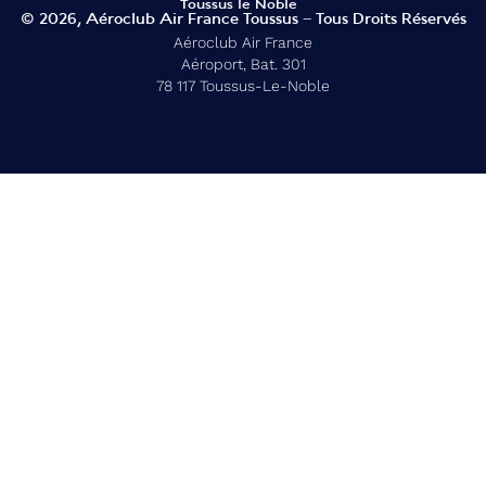
© 2026, Aéroclub Air France Toussus – Tous Droits Réservés
Aéroclub Air France
Aéroport, Bat. 301
78 117 Toussus-Le-Noble