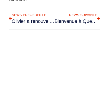
RETOUR AUX NEWS
NEWS PRÉCÉDENTE
NEWS SUIVANTE
Olivier a renouvelé sa SEP aujourd’hui sur F-HSBC.
Bienvenue à Quentin, notre nouvel instructeur bénévole !