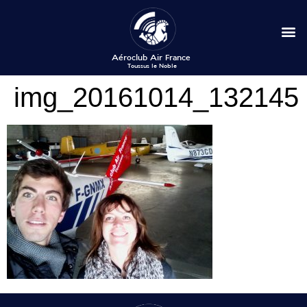
img_20161014_132145