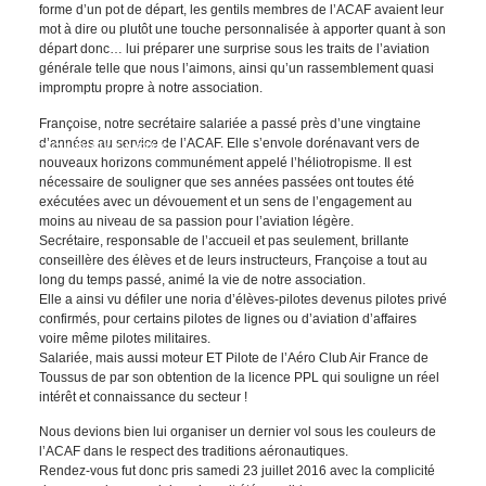
forme d’un pot de départ, les gentils membres de l’ACAF avaient leur
mot à dire ou plutôt une touche personnalisée à apporter quant à son
départ donc… lui préparer une surprise sous les traits de l’aviation
générale telle que nous l’aimons, ainsi qu’un rassemblement quasi
impromptu propre à notre association.
Françoise, notre secrétaire salariée a passé près d’une vingtaine
d’années au service de l’ACAF. Elle s’envole dorénavant vers de
RETOUR AUX NEWS
nouveaux horizons communément appelé l’héliotropisme. Il est
nécessaire de souligner que ses années passées ont toutes été
exécutées avec un dévouement et un sens de l’engagement au
moins au niveau de sa passion pour l’aviation légère.
Secrétaire, responsable de l’accueil et pas seulement, brillante
conseillère des élèves et de leurs instructeurs, Françoise a tout au
long du temps passé, animé la vie de notre association.
Elle a ainsi vu défiler une noria d’élèves-pilotes devenus pilotes privé
confirmés, pour certains pilotes de lignes ou d’aviation d’affaires
voire même pilotes militaires.
Salariée, mais aussi moteur ET Pilote de l’Aéro Club Air France de
Toussus de par son obtention de la licence PPL qui souligne un réel
intérêt et connaissance du secteur !
Nous devions bien lui organiser un dernier vol sous les couleurs de
l’ACAF dans le respect des traditions aéronautiques.
Rendez-vous fut donc pris samedi 23 juillet 2016 avec la complicité