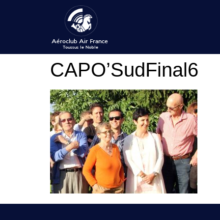
CAPO’SudFinal6