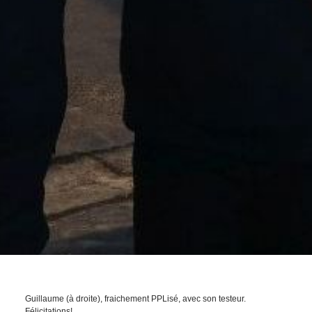
Guillaume (à droite), fraichement PPLisé, avec son testeur.
Félicitations!