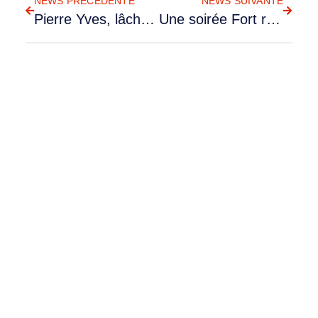
NEWS PRÉCÉDENTE
NEWS SUIVANTE
Pierre Yves, lâché solo !
Une soirée Fort réussite !
RETOUR AUX NEWS