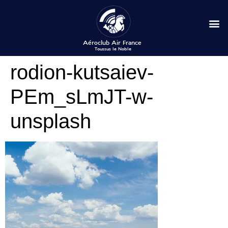
rodion-kutsaiev-
PEm_sLmJT-w-
unsplash