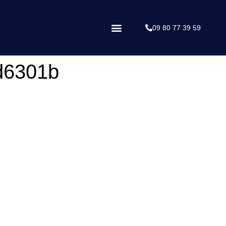
09 80 77 39 59
d6301b